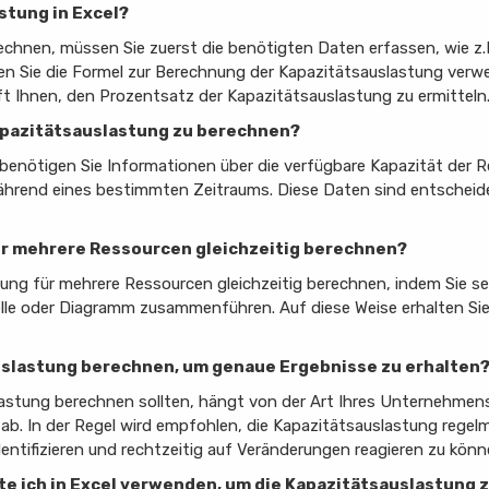
stung in Excel?
echnen, müssen Sie zuerst die benötigten Daten erfassen, wie z.B
n Sie die Formel zur Berechnung der Kapazitätsauslastung verwe
lft Ihnen, den Prozentsatz der Kapazitätsauslastung zu ermitteln
Kapazitätsauslastung zu berechnen?
benötigen Sie Informationen über die verfügbare Kapazität der 
hrend eines bestimmten Zeitraums. Diese Daten sind entscheidend
für mehrere Ressourcen gleichzeitig berechnen?
stung für mehrere Ressourcen gleichzeitig berechnen, indem Sie 
elle oder Diagramm zusammenführen. Auf diese Weise erhalten Sie
sauslastung berechnen, um genaue Ergebnisse zu erhalten
uslastung berechnen sollten, hängt von der Art Ihres Unternehm
ab. In der Regel wird empfohlen, die Kapazitätsauslastung regelm
entifizieren und rechtzeitig auf Veränderungen reagieren zu könn
lte ich in Excel verwenden, um die Kapazitätsauslastung