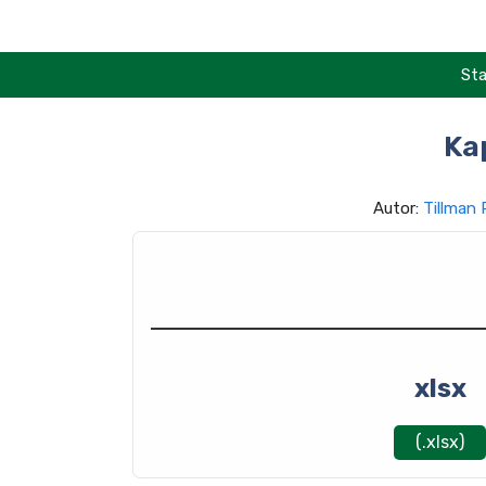
Zum
Inhalt
springen
Sta
Ka
Autor:
Tillman
xlsx
(.xlsx)